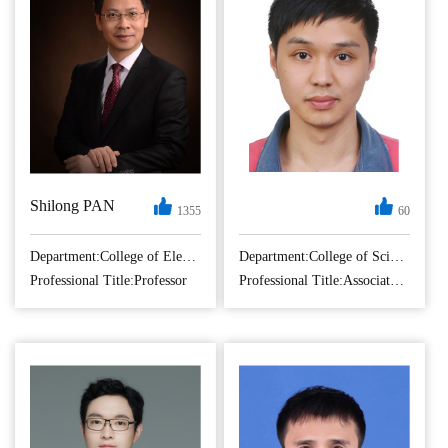
Shilong PAN
1355
60
Shilong Pan received
博士毕业于南京大
the B.S. and Ph.D.
学光电科学系（直
Department:College of Electronic and Information Engineering
Department:College of Science
degrees in electronic
博），之后进入南
Professional Title:Professor
Professional Title:Associate Professor
engineering from
航从事教学科研工
Tsinghua University,
作，期间前往美国
Beijing, China, in
科罗拉多大学博尔
2004 and 2008,
德分校电子工程系
respectively. From
访问交流（公派访
2008 to 2010, he was
问学者）。 科研方