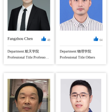
a “Vision 2010”
向涉及光场调控、
Postd...
非线性频率转换、
非厄米物理、集成
光学...
Fangzhou Chen
48
64
于2020年8月入职南
陈烨，南京航空航
航航天学院光电信
天大学物理学院特
Department:航天学院
Department:物理学院
息系，任上岗副研
聘研究员(正高),
Professional Title:Professor (Distinguished)
Professional Title:Others
究员；2022年6月获
2010-2015年就读于
聘长聘副研究员；
南京大学现代工程
2025年11月获聘专
与应用科学学院(导
聘研究员。研究方
师：徐飞教授、陆
向为纳米电磁理论
延青教授)，获得工
与光学超表面，兼
学博士，2015-2019
顾理论探索与工程
年工作于City,
应用，支撑国家前
University Of