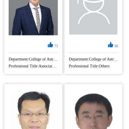
a “Vision 2010”
检测/认知/分类/识
Postd...
别、三维/四维雷达
成像等。 2017年7月
于中...
73
66
工学博士，博士生/
硕士生导师，副教
Department:College of Astronautics
Department:College of Astronautics
授。长期从事卫星
Professional Title:Associate Professor
Professional Title:Others
遥感数据处理与应
用领域研究，重点
研究多源遥感数据
与遥感监测场景的
深度反演机制及方
法，主持国家自然
基金1项，装备发展
部预研基金3项，江