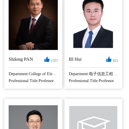
Shilong PAN
BI Hui
1357
923
Shilong Pan received
毕辉，教授、博
the B.S. and Ph.D.
导，共青团第十六
Department:College of Electronic and Information Engineering
Department:电子信息工程学院
degrees in electronic
届江苏省委委员，
Professional Title:Professor
Professional Title:Professor
engineering from
国家级青年人才，
Tsinghua University,
全国青年岗位能
Beijing, China, in
手。主要研究方向
2004 and 2008,
为合成孔径雷达数
respectively. From
据处理与应用、雷
2008 to 2010, he was
达系统设计、目标