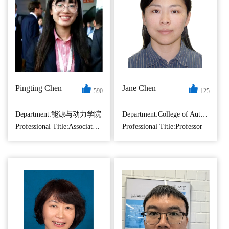
Pingting Chen
Jane Chen
590
125
个人简介： 陈娉
陈乾宏，教授，博
婷，1992年生，江
导。2001年于南京
Department:能源与动力学院
Department:College of Automation Engineering
苏徐州人，博士，
航空航天大学获博
Professional Title:Associate Professor
Professional Title:Professor
副教授，硕士生导
士学位，专业为电
师， 2021年3月至今
力电子技术与电力
在南京航空航天大
传动。主要从事无
学能源与动力学院
线电能传输技术、
燃烧传热与热能系
磁集成技术、高功
（205系）工作。 主
率密度电能变换技
持国家自然科学基
术、航空航天电源
金青年项目1项，并
系统、电力电子变