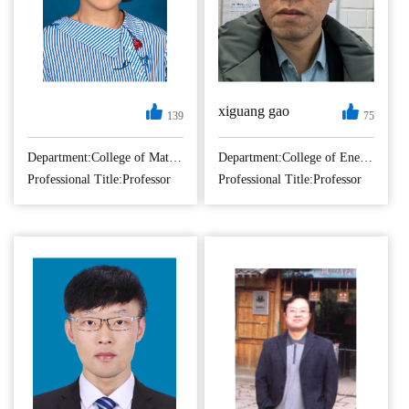
以主要负责人身...
换中的磁传感技...
xiguang gao
139
75
毕业于中国科学院
2016-现在： 南京航
成都有机化学研究
空航天大学，教
Department:College of Material Science and Technology
Department:College of Energy and Power Engineering
所，研究领域为电
师，教授 2010-
Professional Title:Professor
Professional Title:Professor
化学储能材料与器
2016： 南京航空航
件，包括超级电容
天大学，教师，副
器、锂离子电池、
教授 2008-2010：南
锌碘电池、质子电
京航空航天大学，
池、锂硫电池、锌
博士后 2003-2008：
离子电池等。研究
南京航空航天大
方向包括纳米结构
学，航空宇航推进
复合电极材料、有
理论与工程，博士
机电极材料、硅负
1999-2003：南京航
极粘...
空...