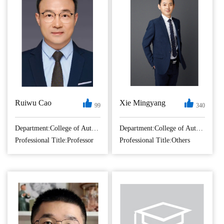
Ruiwu Cao
Xie Mingyang
99
340
曹瑞武，南京航空
【个人简介】 解明
航天大学自动化学
扬，博士，长聘副
Department:College of Automation Engineering
Department:College of Automation Engineering
院教授、博士生导
研究员，IEEE高级
Professional Title:Professor
Professional Title:Others
师、IEEE Senior
会员。控制科学与
Member，航空航天
工程（双一流学
电源教育部工程研
科）、电子信息、
究中心副主任。入
兵器科学与技术专
选山东省XXX创新
业硕士生导师。
领军人才、江苏
2011年于山东大学