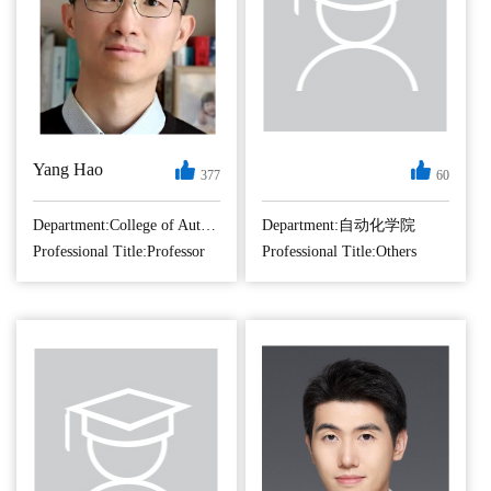
省“333高层次人才
获工学学士学位，
培养工程”中青年科
2016年6月在中国科
学技术带头人...
学技术大学自动化
系获...
Yang Hao
377
60
Hao Yang was born
in 1982. He received
Department:College of Automation Engineering
Department:自动化学院
the B.Sc. degree in
Professional Title:Professor
Professional Title:Others
electrical automation
from Nanjing Tech
University, Nanjing,
China, in 2004, and
the Ph.D. degrees in
automatic control
from Université d...