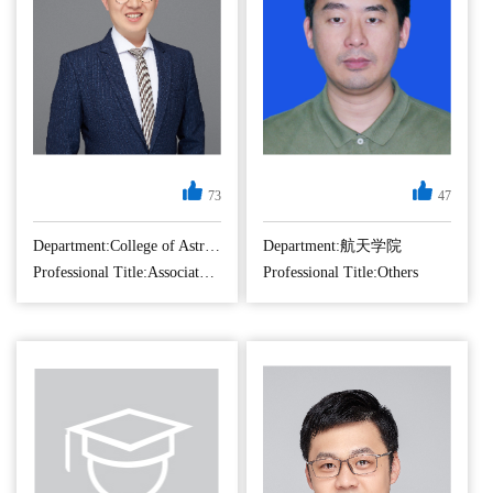
73
47
工学博士，博士生/
硕士生导师，副教
Department:College of Astronautics
Department:航天学院
授。长期从事卫星
Professional Title:Associate Professor
Professional Title:Others
遥感数据处理与应
用领域研究，重点
研究多源遥感数据
与遥感监测场景的
深度反演机制及方
法，主持国家自然
基金1项，装备发展
部预研基金3项，江