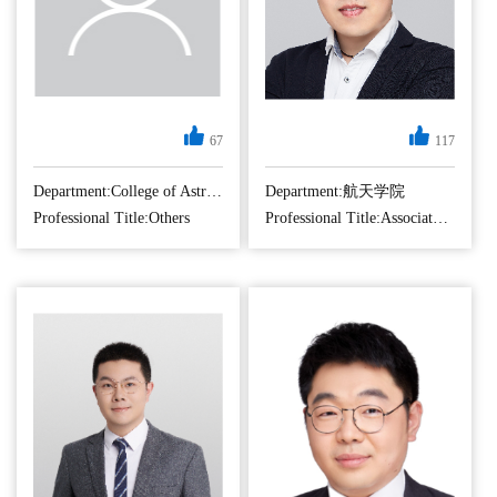
苏省自然基金1
项，...
67
117
陈柏屹，中共党
员，副教授，博
Department:College of Astronautics
Department:航天学院
导，获2019年获导
Professional Title:Others
Professional Title:Associate Professor
航、制导与控制专
业工学博士学位。
中国自动化学会-无
人飞行器自主控制
专委会共同委员，
获江苏省科学技术
二等奖，南航十佳
博士后荣誉，入选
南航 “长空之星”人
才计...