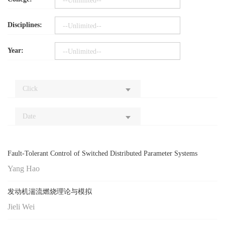
--Unlimited--
Disciplines:
--Unlimited--
Year:
--Unlimited--
Click
Date
Fault-Tolerant Control of Switched Distributed Parameter Systems
Yang Hao
发动机湍流燃烧理论与模拟
Jieli Wei